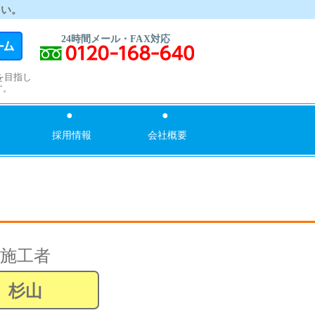
さい。
を目指し
す。
採用情報
会社概要
施工者
杉山