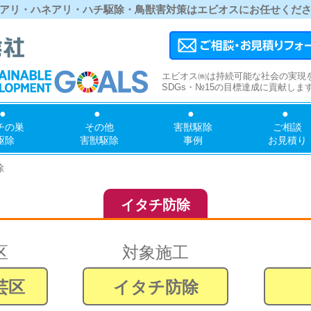
アリ・ハネアリ・ハチ駆除・鳥獣害対策はエビオスにお任せくだ
エビオス㈱は持続可能な社会の実現
SDGs・№15の目標達成に貢献しま
チの巣
その他
害獣駆除
ご相談
駆除
害獣駆除
事例
お見積り
除
イタチ防除
区
対象施工
芸区
イタチ防除