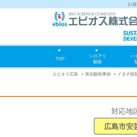
シロ
シロアリ
ハ
TOP
駆除
エビオス広島
害虫駆除事例
イタチ防
対応地
広島市安