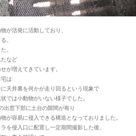
動物が活発に活動しており、
する。
きた。
れたなど
わせが増えてきています。
お宅は
中に天井裏を何かが走り回るという現象で
現状では小動物がいない様子でした。
屋の出窓下部に土台の隙間が有り
動物が容易に侵入できる構造となっておりました。
メラを侵入口に配置し一定期間撮影した後、