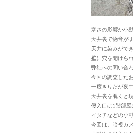
寒さの影響か小
天井裏で物音が
天井に染みがで
壁に穴を開けら
弊社への問い合
今回の調査した
一度きりだが夜
天井裏を覗くと
侵入口は1階部
イタチなどの小
今回は、暗視カ