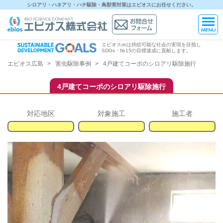
シロアリ・ハネアリ・ハチ駆除・鳥獣害対策はエビオスにお任せください。
エビオス㈱は持続可能な社会の実現を目指し
SDGs・№15の目標達成に貢献します。
エビオス広島
害虫駆除事例
4戸建てコーポのシロアリ駆除施行
4戸建てコーポのシロアリ駆除施行
対応地区
対象施工
施工者