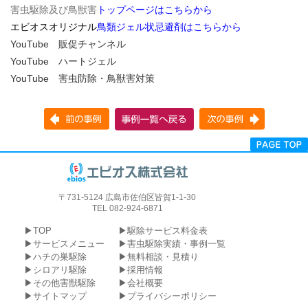
害虫駆除及び鳥獣害
トップページはこちらから
エビオスオリジナル
鳥類ジェル状忌避剤はこちらから
YouTube 販促チャンネル
YouTube ハートジェル
YouTube 害虫防除・鳥獣害対策
〒731-5124 広島市佐伯区皆賀1-1-30
TEL 082-924-6871
TOP
駆除サービス料金表
サービスメニュー
害虫駆除実績・事例一覧
ハチの巣駆除
無料相談・見積り
シロアリ駆除
採用情報
その他害獣駆除
会社概要
サイトマップ
プライバシーポリシー