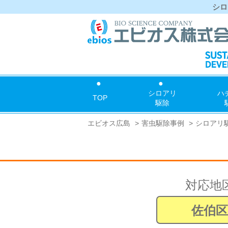
シロ
シロアリ
ハ
TOP
駆除
エビオス広島
害虫駆除事例
シロアリ
対応地
佐伯区