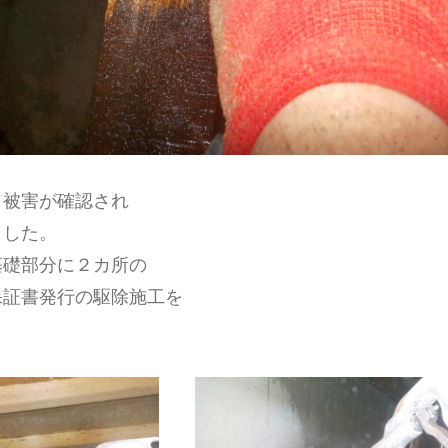
リ被害が確認され
ました。
基礎部分に２カ所の
保証書発行の駆除施工を