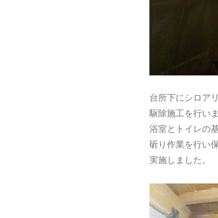
台所下にシロア
駆除施工を行い
浴室とトイレの
斫り作業を行い
実施しました。