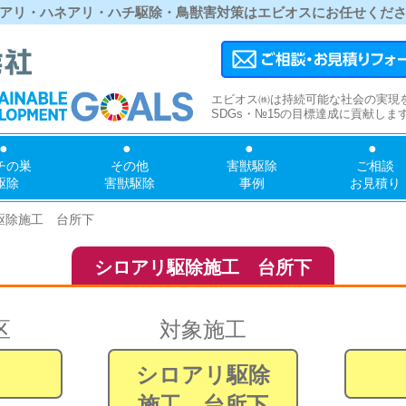
アリ・ハネアリ・ハチ駆除・鳥獣害対策はエビオスにお任せくだ
エビオス㈱は持続可能な社会の実現
SDGs・№15の目標達成に貢献しま
チの巣
その他
害獣駆除
ご相談
駆除
害獣駆除
事例
お見積り
駆除施工 台所下
シロアリ駆除施工 台所下
区
対象施工
シロアリ駆除
施工 台所下