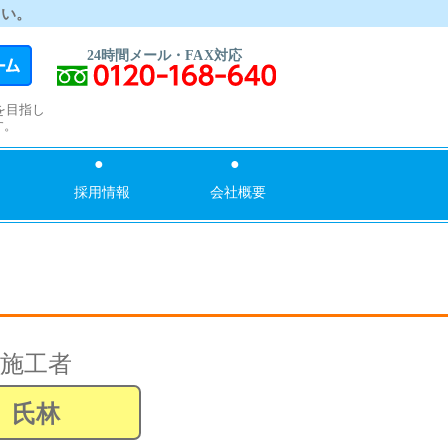
さい。
を目指し
す。
採用情報
会社概要
施工者
氏林