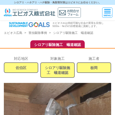
シロアリ・ハネアリ・ハチ駆除・鳥獣害対策はエビオスにお任せください。
エビオス㈱は持続可能な社会の実現を目指し
SDGs・№15の目標達成に貢献します。
エビオス広島
害虫駆除事例
シロアリ駆除施工 蟻道確認
シロアリ駆除施工 蟻道確認
対応地区
対象施工
施工者
佐伯区
シロアリ駆除施
栃岡
工 蟻道確認