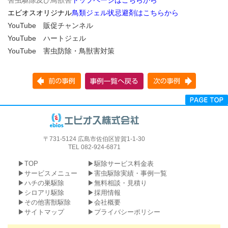
エビオスオリジナル
鳥類ジェル状忌避剤はこちらから
YouTube 販促チャンネル
YouTube ハートジェル
YouTube 害虫防除・鳥獣害対策
〒731-5124 広島市佐伯区皆賀1-1-30
TEL 082-924-6871
TOP
駆除サービス料金表
サービスメニュー
害虫駆除実績・事例一覧
ハチの巣駆除
無料相談・見積り
シロアリ駆除
採用情報
その他害獣駆除
会社概要
サイトマップ
プライバシーポリシー