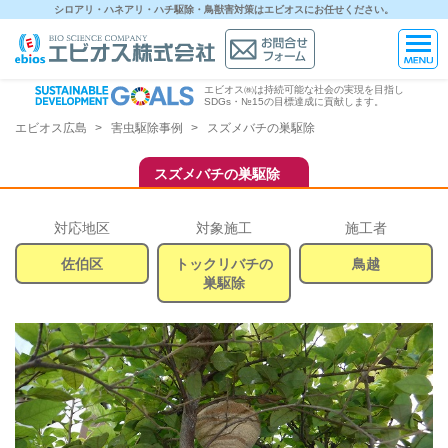
シロアリ・ハネアリ・ハチ駆除・鳥獣害対策はエビオスにお任せください。
エビオス㈱は持続可能な社会の実現を目指し
SDGs・№15の目標達成に貢献します。
エビオス広島
害虫駆除事例
スズメバチの巣駆除
スズメバチの巣駆除
対応地区
対象施工
施工者
佐伯区
トックリバチの
鳥越
巣駆除