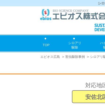
シロ
シロアリ
ハ
TOP
駆除
エビオス広島
害虫駆除事例
シロアリ
対応地
安佐北