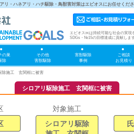
アリ・ハネアリ・ハチ駆除・鳥獣害対策はエビオスにお任せくだ
エビオス㈱は持続可能な社会の実現
SDGs・№15の目標達成に貢献しま
チの巣
その他
害獣駆除
ご相談
駆除
害獣駆除
事例
お見積り
駆除施工 玄関框に被害
シロアリ駆除施工 玄関框に被害
区
対象施工
区
シロアリ駆除
施工 玄関框