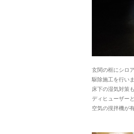
玄関の框にシロ
駆除施工を行い
床下の湿気対策
ディヒューザー
空気の撹拌機が