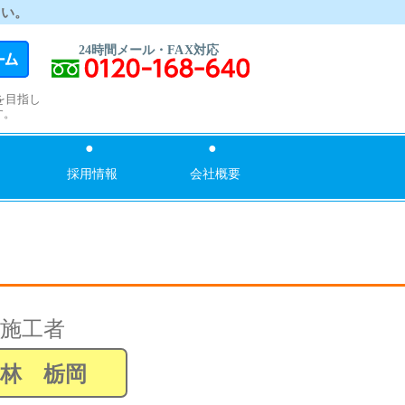
さい。
を目指し
す。
採用情報
会社概要
施工者
氏林 栃岡