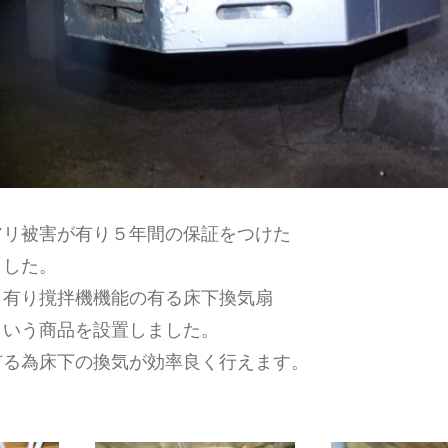
アリ被害が有り５年間の保証をつけた
ました。
も有り撹拌機機能の有る床下換気扇
という商品を設置しました。
有る為床下の換気が効率良く行えます。