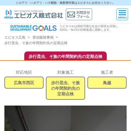
シロアリ・ハネアリ・ハチ駆除・鳥獣害対策はエビオスにお任せください。
エビオス㈱は持続可能な社会の実現を目指し
SDGs・№15の目標達成に貢献します。
エビオス広島
害虫駆除事例
歩行昆虫、そ族の年間契約先の定期点検
歩行昆虫、そ族の年間契約先の定期点検
対応地区
対象施工
施工者
広島市西区
歩行昆虫、そ族
鳥越
の年間契約先の
定期点検