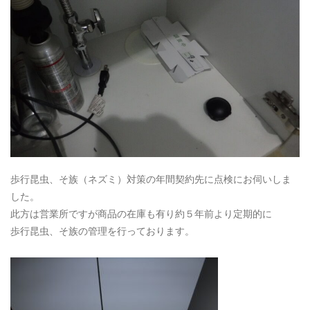
歩行昆虫、そ族（ネズミ）対策の年間契約先に点検にお伺いしま
した。
此方は営業所ですが商品の在庫も有り約５年前より定期的に
歩行昆虫、そ族の管理を行っております。