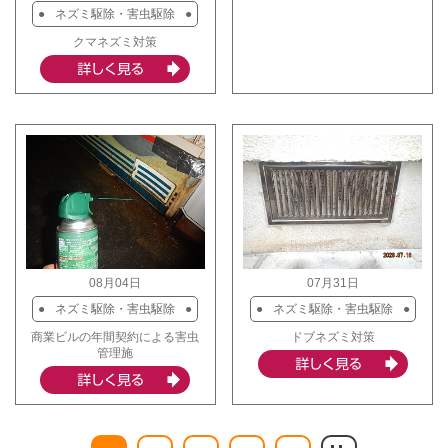
ネズミ駆除・害虫駆除
クマネズミ対策
08月04日
07月31日
ネズミ駆除・害虫駆除
ネズミ駆除・害虫駆除
商業ビルの年間契約による害虫
ドブネズミ対策
管理施