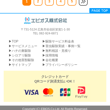
1
2
3
4
5
〒731-5124 広島市佐伯区皆賀1-1-30
TEL 082-924-6871
TOP
駆除サービス料金表
サービスメニュー
害虫駆除実績・事例一覧
ハチの巣駆除
無料相談・見積り
シロアリ駆除
採用情報
その他害獣駆除
会社概要
サイトマップ
プライバシーポリシー
クレジットカード
QRコード決済支払いOK！
Copyright (C) EBIOS.Co.Ltd. All Rights Reserved.