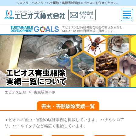
シロアリ・ハネアリ・ハチ駆除・鳥獣害対策はエビオスにお任せください。
エビオス㈱は持続可能な社会の実現を目指し
SDGs・№15の目標達成に貢献します。
エビオス広島
害虫駆除事例
害虫・害獣駆除実績一覧
エビオスの害虫・害獣の駆除事例を掲載しています。 ハチやシロア
リ、ハトやイタチなど幅広く退治しています。